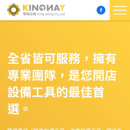
擎
陽
專
精
全省皆可服務，擁有
於
專業團隊，是您開店
機
設備工具的最佳首
車
選。
設
備