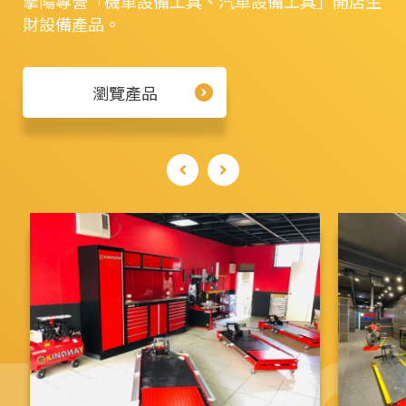
擎陽專營「機車設備工具、汽車設備工具」開店生
工
財設備產品。
具
瀏覽產品
及
汽
車
部
分
設
備