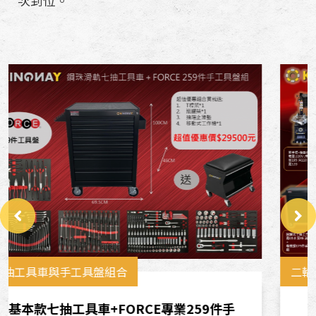
次到位。
財
設
備
產
品
。
二輪機車行-開店套裝基礎套裝
二輪機車行-開店套裝基礎套裝