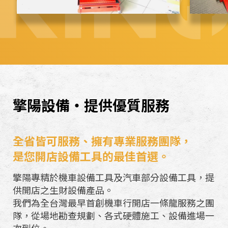
工
具
，
提
擎陽設備‧提供優質服務
供
開
全省皆可服務、擁有專業服務團隊，
是您開店設備工具的最佳首選。
店
擎陽專精於機車設備工具及汽車部分設備工具，提
之
供開店之生財設備產品。
我們為全台灣最早首創機車行開店一條龍服務之團
生
隊，從場地勘查規劃、各式硬體施工、設備進場一