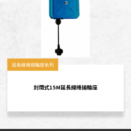
延長線捲揚輪座系列
封閉式15M延長線捲揚輪座