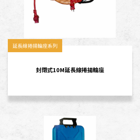
延長線捲揚輪座系列
封閉式10M延長線捲揚輪座