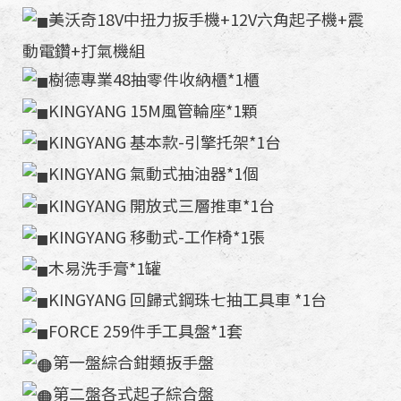
美沃奇18V中扭力扳手機+12V六角起子機+震
動電鑽+打氣機組
樹德專業48抽零件收納櫃*1櫃
KINGYANG 15M風管輪座*1顆
KINGYANG 基本款-引擎托架*1台
KINGYANG 氣動式抽油器*1個
KINGYANG 開放式三層推車*1台
KINGYANG 移動式-工作椅*1張
木易洗手膏*1罐
KINGYANG 回歸式鋼珠七抽工具車 *1台
FORCE 259件手工具盤*1套
第一盤綜合鉗類扳手盤
第二盤各式起子綜合盤