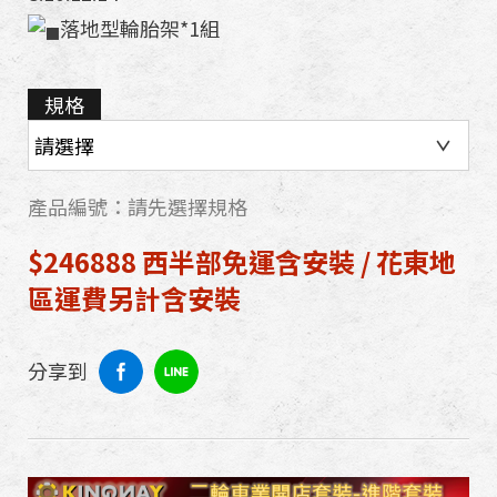
落地型輪胎架*1組
規格
產品編號：請先選擇規格
$246888 西半部免運含安裝 / 花東地
區運費另計含安裝
分享到