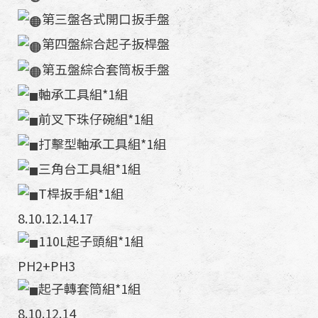
第三盤各式開口扳手盤
第四盤綜合起子扳桿盤
第五盤綜合套筒板手盤
軸承工具組*1組
前叉下珠仔碗組*1組
打擊型軸承工具組*1組
三角台工具組*1組
T桿扳手組*1組
8.10.12.14.17
110L起子頭組*1組
PH2+PH3
起子轉套筒組*1組
8.10.12.14